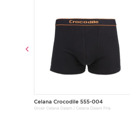
Celana Crocodile 555-004
a
Grosir Celana Dalam / Celana Dalam Pria