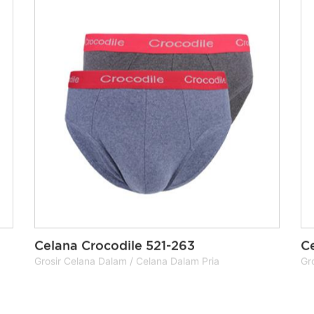
Celana Crocodile 521-263
C
Grosir Celana Dalam / Celana Dalam Pria
Gr