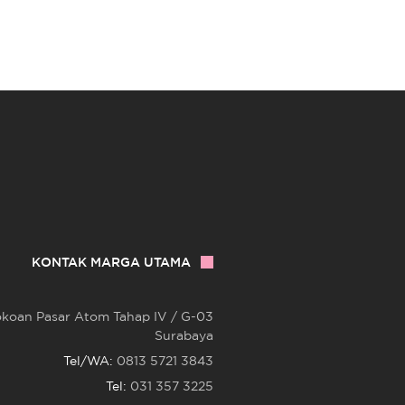
KONTAK MARGA UTAMA
okoan Pasar Atom Tahap IV / G-03
Surabaya
Tel/WA:
0813 5721 3843
Tel:
031 357 3225