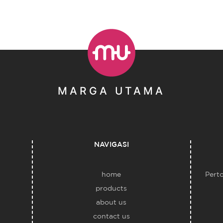
MARGA UTAMA
NAVIGASI
home
Pert
products
about us
contact us