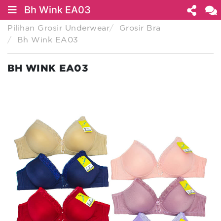
Bh Wink EA03
Pilihan Grosir Underwear
Grosir Bra
Bh Wink EA03
BH WINK EA03